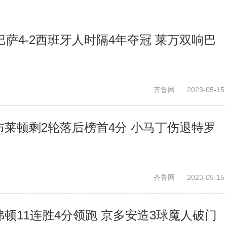
巴萨4-2西班牙人时隔4年夺冠 莱万双响巴
齐鲁网
2023-05-15
3布莱顿剩2轮落后榜首4分 小马丁伤退特罗
齐鲁网
2023-05-15
埃弗顿11连胜4分领跑 京多安造3球魔人破门