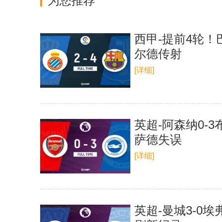
为您推荐
西甲-提前4轮！
尔德传射
[详细]
英超-阿森纳0-
萨德失误
[详细]
英超-曼城3-0