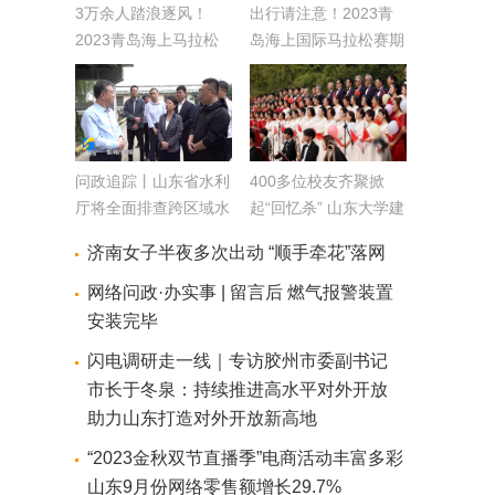
3万余人踏浪逐风！
出行请注意！2023青
2023青岛海上马拉松
岛海上国际马拉松赛期
鸣枪开跑
间 这些道路实行交通
管制
问政追踪丨山东省水利
400多位校友齐聚掀
厅将全面排查跨区域水
起“回忆杀” 山东大学建
闸管理协调不畅问题
校122周年系列活动启
济南女子半夜多次出动 “顺手牵花”落网
通过长效机制规范沟通
幕
协调渠道
网络问政·办实事 | 留言后 燃气报警装置
安装完毕
闪电调研走一线｜专访胶州市委副书记
市长于冬泉：持续推进高水平对外开放
助力山东打造对外开放新高地
“2023金秋双节直播季”电商活动丰富多彩
山东9月份网络零售额增长29.7%