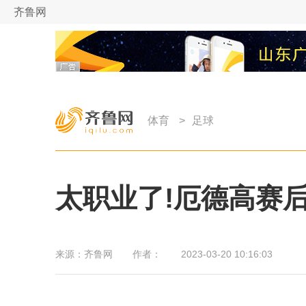
齐鲁网
体育
>
足球
太职业了!厄德高赛
来源：
齐鲁网
作者：
2023-03-20 10:16:03