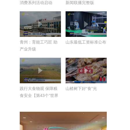
消费系列活动启动
新闻联播完整版
青州：育能工巧匠 助
山东最低工资标准公布
产业升级
践行大食物观 保障粮
山楂树下好“食”光
食安全【第43个“世界
粮食日”】