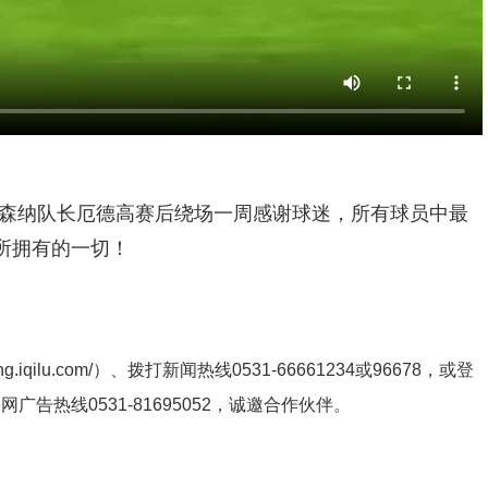
森纳队长厄德高赛后绕场一周感谢球迷，所有球员中最
所拥有的一切！
ng.iqilu.com/
）、拨打新闻热线0531-66661234或96678，或登
鲁网广告热线
0531-81695052
，诚邀合作伙伴。