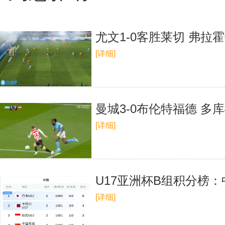
尤文1-0客胜莱切 弗拉
[详细]
曼城3-0布伦特福德 
[详细]
U17亚洲杯B组积分榜
[详细]