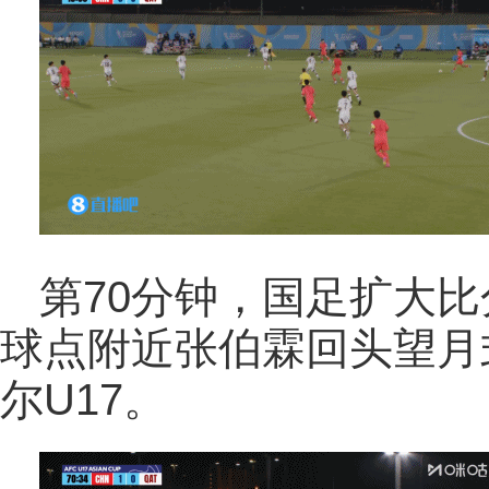
第70分钟，国足扩大
球点附近张伯霖回头望月式
尔U17。