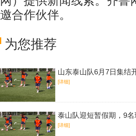
网
）提供新闻线索。齐鲁
邀合作伙伴。
为您推荐
山东泰山队6月7日集结
[详细]
泰山队迎短暂假期，9名
[详细]