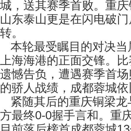
城，送其赛季首败。重庆
山东泰山更是在闪电破门
转。
本轮最受瞩目的对决当
上海海港的正面交锋。比
遗憾告负，遭遇赛季首场败
的骄人战绩，成都蓉城依
紧随其后的重庆铜梁龙
方最终0-0握手言和。重
目前落后榜首成都蓉城13