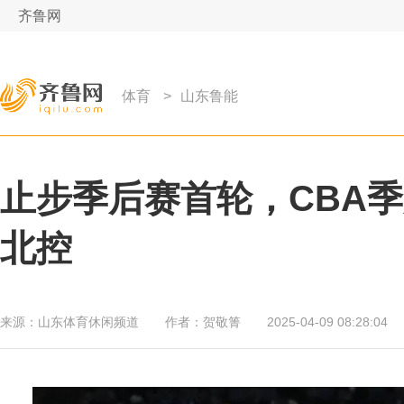
齐鲁网
体育
>
山东鲁能
止步季后赛首轮，CBA季
北控
来源：
山东体育休闲频道
作者：
贺敬箐
2025-04-09 08:28:04