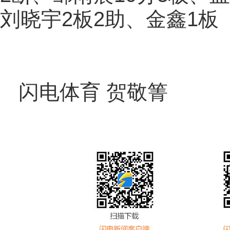
刘晓宇2板2助、金鑫1板
闪电体育 贺敬箐