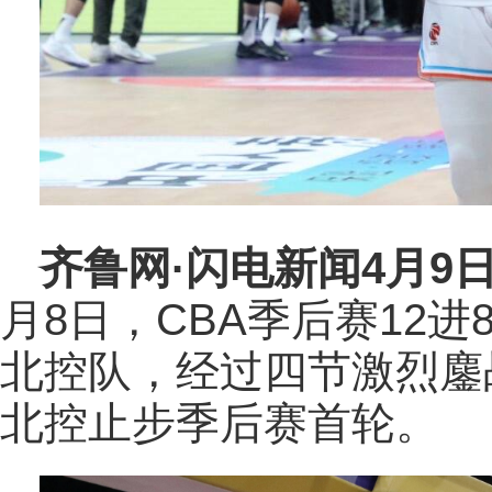
齐鲁网
·闪电新闻4月9
月8日，CBA季后赛12
北控队，经过四节激烈鏖战
北控止步季后赛首轮。